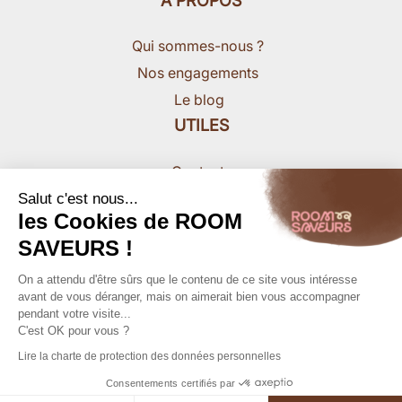
A PROPOS
Qui sommes-nous ?
Nos engagements
Le blog
UTILES
Contact
Nous rejoindre
Salut c'est nous...
les Cookies de ROOM
Presse
SAVEURS !
On a attendu d'être sûrs que le contenu de ce site vous intéresse
avant de vous déranger, mais on aimerait bien vous accompagner
pendant votre visite...
C'est OK pour vous ?
MENTIONS LEGALES
Lire la charte de protection des données personnelles
39,90€ HT
43,89€ TTC
CONDITIONS GENERALES
Consentements certifiés par
DONNEES PERSONNELLES