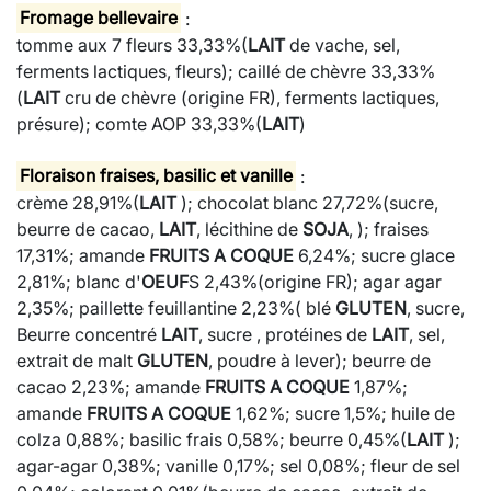
Fromage bellevaire
:
tomme aux 7 fleurs 33,33%(
LAIT
de vache, sel,
ferments lactiques, fleurs); caillé de chèvre 33,33%
(
LAIT
cru de chèvre (origine FR), ferments lactiques,
présure); comte AOP 33,33%(
LAIT
)
Floraison fraises, basilic et vanille
:
crème 28,91%(
LAIT
); chocolat blanc 27,72%(sucre,
beurre de cacao,
LAIT
, lécithine de
SOJA
, ); fraises
17,31%; amande
FRUITS A COQUE
6,24%; sucre glace
2,81%; blanc d'
OEUF
S 2,43%(origine FR); agar agar
2,35%; paillette feuillantine 2,23%( blé
GLUTEN
, sucre,
Beurre concentré
LAIT
, sucre , protéines de
LAIT
, sel,
extrait de malt
GLUTEN
, poudre à lever); beurre de
cacao 2,23%; amande
FRUITS A COQUE
1,87%;
amande
FRUITS A COQUE
1,62%; sucre 1,5%; huile de
colza 0,88%; basilic frais 0,58%; beurre 0,45%(
LAIT
);
agar-agar 0,38%; vanille 0,17%; sel 0,08%; fleur de sel