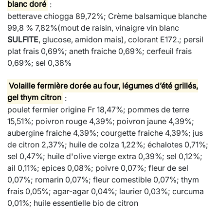
blanc doré
:
betterave chiogga 89,72%; Crème balsamique blanche
99,8 % 7,82%(mout de raisin, vinaigre vin blanc
SULFITE
, glucose, amidon mais), colorant E172.; persil
plat frais 0,69%; aneth fraiche 0,69%; cerfeuil frais
0,69%; sel 0,38%
Volaille fermière dorée au four, légumes d’été grillés,
gel thym citron
:
poulet fermier origine Fr 18,47%; pommes de terre
15,51%; poivron rouge 4,39%; poivron jaune 4,39%;
aubergine fraiche 4,39%; courgette fraiche 4,39%; jus
de citron 2,37%; huile de colza 1,22%; échalotes 0,71%;
sel 0,47%; huile d'olive vierge extra 0,39%; sel 0,12%;
ail 0,11%; epices 0,08%; poivre 0,07%; fleur de sel
0,07%; romarin 0,07%; fleur comestible 0,07%; thym
frais 0,05%; agar-agar 0,04%; laurier 0,03%; curcuma
0,01%; huile essentielle bio de citron