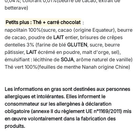
0,04%; colorant 0,01%(beurre de cacao, extrait de
betterave)
Petits plus : Thé + carré chocolat
:
napolitain 100%(sucre, cacao (origine Equateur), beurre
de cacao, poudre de
LAIT
entier, brisures de crêpes
dentelles 3% (farine de blé
GLUTEN
, sucre, beurre
pâtissier,
LAIT
écrémé en poudre, malt d'orge, sel),
émulsifiant : lécithine de
SOJA
, arôme naturel de vanille)
Thé vert 100%(feuilles de menthe Nanah origine Chine)
Les informations en gras sont destinées aux personnes
allergiques et intolérantes. Elles informent le
consommateur sur les allergènes à déclaration
obligatoire (annexe II du règlement UE n°1169/2011) mis
en œuvre volontairement dans la fabrication des
produits.