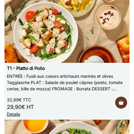
T1 - Piatto di Pollo
ENTRÉE : Fusili aux coeurs artichauts marinés et olives
Taggiasche PLAT : Salade de poulet câpres (pesto, tomate
cerise, bille de mozza) FROMAGE : Burrata DESSERT :
Tiramisu au citron de Sicile PAIN …
32,89€ TTC
29,90€ HT
Details