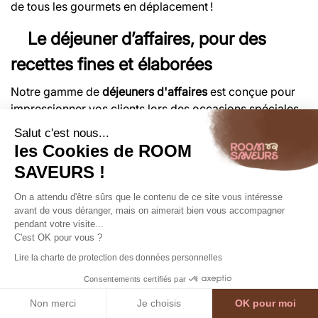
de tous les gourmets en déplacement !
Le déjeuner d’affaires, pour des
recettes fines et élaborées
Notre gamme de
déjeuners d'affaires
est conçue pour
impressionner vos clients lors des occasions spéciales.
Qu'il s'agisse d'une réunion importante ou d'un moment
Salut c'est nous...
de négociation, les plats exquis et raffinés de la
marque
les Cookies de ROOM
FAUCHON
sauront élever l'expérience. Misez sur un
SAVEURS !
spectacle gustatif et visuel mémorable pour vos
événements avec des créations culinaires aussi uniques
On a attendu d'être sûrs que le contenu de ce site vous intéresse
que succulentes.
avant de vous déranger, mais on aimerait bien vous accompagner
pendant votre visite...
C'est OK pour vous ?
La qualité et la fraîcheur, un
Lire la charte de protection des données personnelles
engagement du traiteur Room
Consentements certifiés par
Non merci
Je choisis
OK pour moi
Saveurs