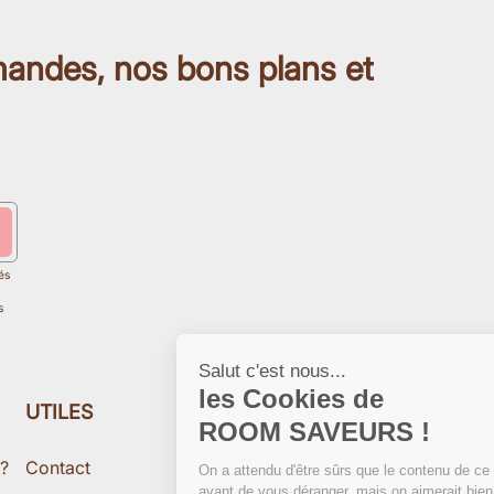
mandes, nos bons plans et
és
s
Salut c'est nous...
les Cookies de
UTILES
ROOM SAVEURS !
 ?
Contact
On a attendu d'être sûrs que le contenu de ce site vous intéresse
avant de vous déranger, mais on aimerait bien vous