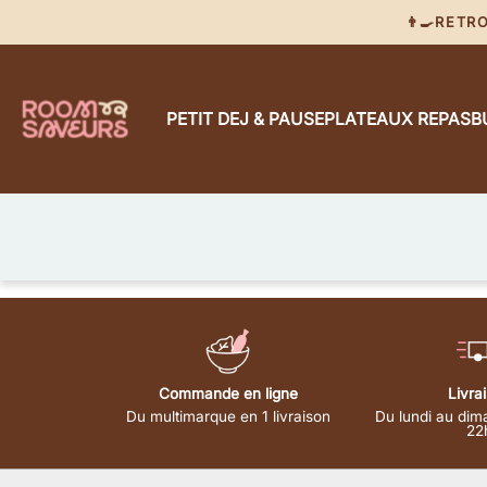
👨‍🍳RET
PETIT DEJ & PAUSE
PLATEAUX REPAS
B
Commande en ligne
Livra
Du multimarque en 1 livraison
Du lundi au dim
22