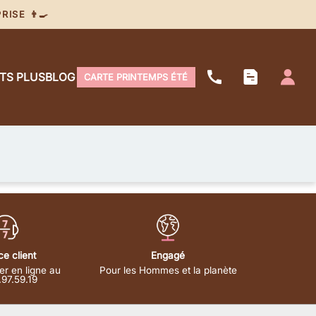
ISE 👨‍🍳
ITS PLUS
BLOG
CARTE PRINTEMPS ÉTÉ
ce client
Engagé
er en ligne au
Pour les Hommes et la planète
.97.59.19