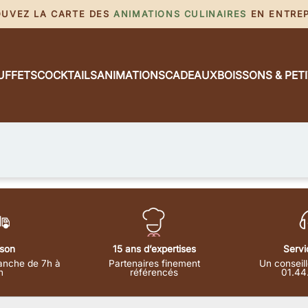
ROUVEZ LA CARTE DES
ANIMATIONS CULINAIRES
EN ENTREPR
UFFETS
COCKTAILS
ANIMATIONS
CADEAUX
BOISSONS & PET
ison
15 ans d’expertises
Servi
anche de 7h à
Partenaires finement
Un conseill
h
référencés
01.44