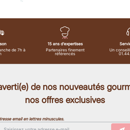
⁓
ison
15 ans d’expertises
Servi
anche de 7h à
Partenaires finement
Un conseill
h
référencés
01.44
 averti(e) de nos nouveautés gour
nos offres exclusives
resse email en lettres minuscules.