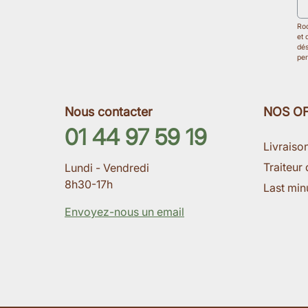
Roo
et 
dés
per
Nous contacter
NOS O
01 44 97 59 19
Livraiso
Traiteur 
Lundi - Vendredi
8h30-17h
Last min
Envoyez-nous un email