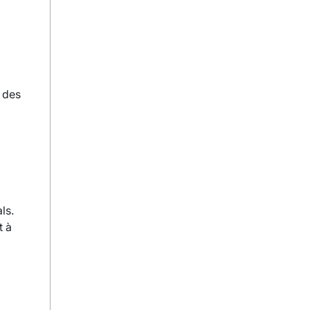
r des
ls.
t à