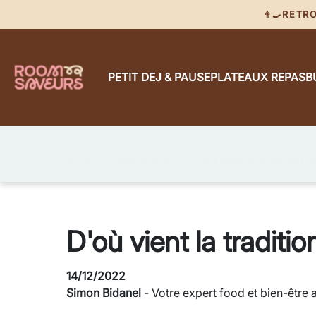
👨‍🍳RET
PETIT DEJ & PAUSE
PLATEAUX REPAS
B
BLOG
Room actu
D'où vient la tradition d
D'où vient la traditio
14/12/2022
Simon Bidanel
- Votre expert food et bien-être