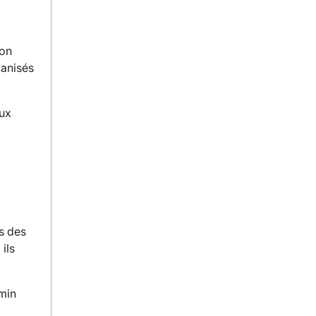
’on
ganisés
eux
es des
ils
emin