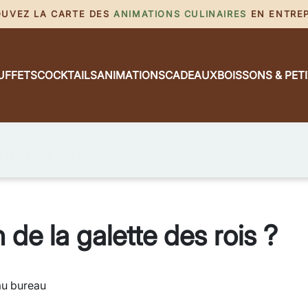
ROUVEZ LA CARTE DES
ANIMATIONS CULINAIRES
EN ENTREPR
UFFETS
COCKTAILS
ANIMATIONS
CADEAUX
BOISSONS & PET
e la galette des rois ?
n de la galette des rois ?
 au bureau