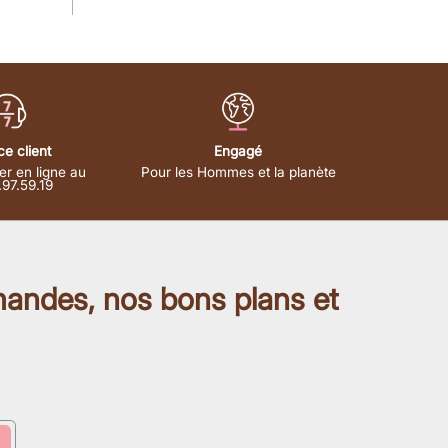
ce client
Engagé
er en ligne au
Pour les Hommes et la planète
.97.59.19
mandes, nos bons plans et