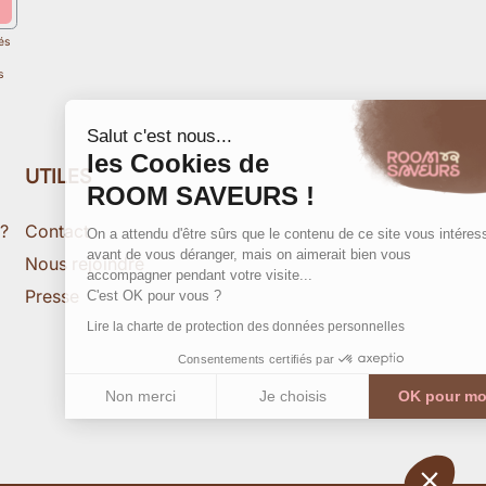
és
s
Salut c'est nous...
les Cookies de
UTILES
ROOM SAVEURS !
 ?
Contact
On a attendu d'être sûrs que le contenu de ce site vous intéresse
avant de vous déranger, mais on aimerait bien vous
Nous rejoindre
accompagner pendant votre visite...
Presse
C'est OK pour vous ?
Lire la charte de protection des données personnelles
Consentements certifiés par
Non merci
Je choisis
OK pour moi
Axeptio consent
Plateforme de Gestion du Consentement : Personnalisez vos 
Notre plateforme vous permet d'adapter et de gérer vos paramè