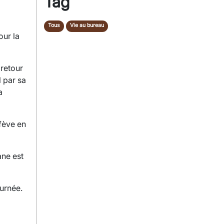
Tag
Tous
Vie au bureau
our la
 retour
l par sa
a
 fève en
ane est
ournée.