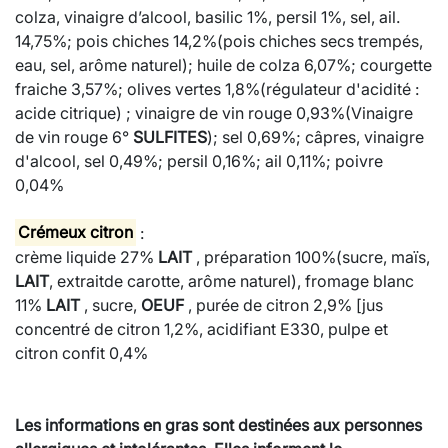
colza, vinaigre d’alcool, basilic 1%, persil 1%, sel, ail.
14,75%; pois chiches 14,2%(pois chiches secs trempés,
eau, sel, arôme naturel); huile de colza 6,07%; courgette
fraiche 3,57%; olives vertes 1,8%(régulateur d'acidité :
acide citrique) ; vinaigre de vin rouge 0,93%(Vinaigre
de vin rouge 6°
SULFITE
S
); sel 0,69%; câpres, vinaigre
d'alcool, sel 0,49%; persil 0,16%; ail 0,11%; poivre
0,04%
Crémeux citron
:
crème liquide 27%
LAIT
, préparation 100%(sucre, maïs,
LAIT
, extraitde carotte, arôme naturel), fromage blanc
11%
LAIT
, sucre,
OEUF
, purée de citron 2,9% [jus
concentré de citron 1,2%, acidifiant E330, pulpe et
citron confit 0,4%
Les informations en gras sont destinées aux personnes