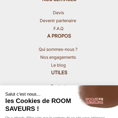
Devis
Devenir partenaire
F.A.Q
A PROPOS
Qui sommes-nous ?
Nos engagements
Le blog
UTILES
Contact
Nous rejoindre
Salut c'est nous...
les Cookies de ROOM
Presse
SAVEURS !
On a attendu d'être sûrs que le contenu de ce site vous intéresse