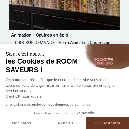
Animation - Gaufres en épis
- PRIX SUR DEMANDE - Votre Animation Gaufres en
épis pour vos événements en entreprise avec Room
Salut c'est nous...
Saveurs : Room’ Gaufrépis, c’est une animation
les Cookies de ROOM
gourmande et délicieusement régressive ! Nos
délicieus…
SAVEURS !
Details
On a attendu d'être sûrs que le contenu de ce site vous intéresse
avant de vous déranger, mais on aimerait bien vous accompagner
pendant votre visite...
C'est OK pour vous ?
Lire la charte de protection des données personnelles
Consentements certifiés par
Non merci
Je choisis
OK pour moi