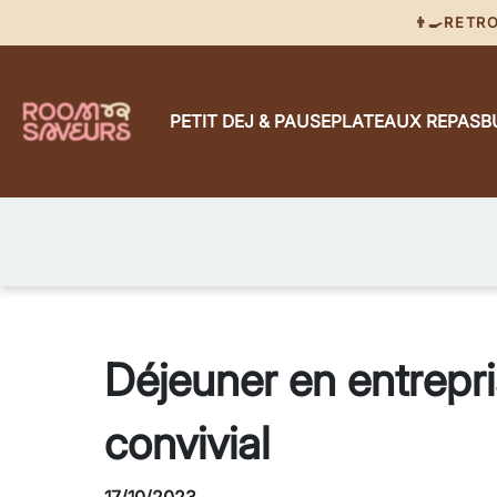
👨‍🍳RET
PETIT DEJ & PAUSE
PLATEAUX REPAS
B
BLOG
Room actu
Déjeuner en entreprise 
Déjeuner en entrepr
convivial