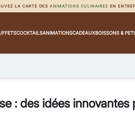
ROUVEZ LA CARTE DES
ANIMATIONS CULINAIRES
EN ENTREPR
UFFETS
COCKTAILS
ANIMATIONS
CADEAUX
BOISSONS & PET
: des idées innovantes pour un moment convivial
ise : des idées innovante