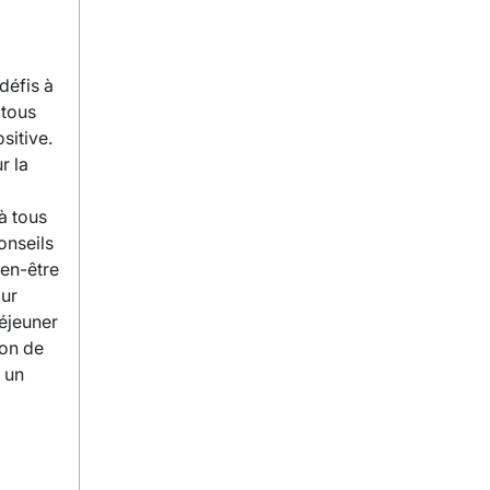
défis à
 tous
sitive.
r la
à tous
onseils
ien-être
our
déjeuner
ion de
 un