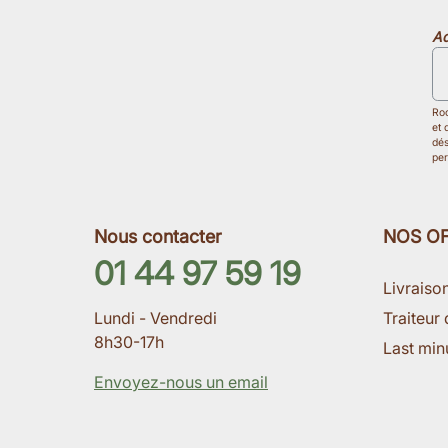
Ad
Roo
et 
dés
per
Nous contacter
NOS O
01 44 97 59 19
Livraiso
Traiteur 
Lundi - Vendredi
8h30-17h
Last min
Envoyez-nous un email