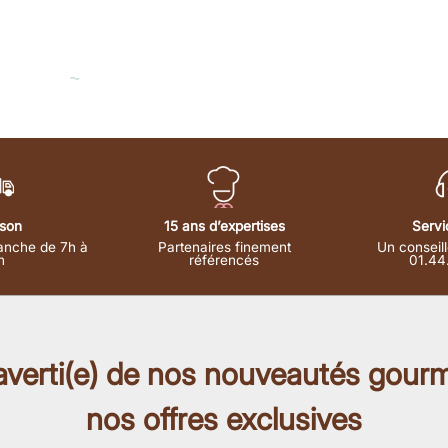
⁓
ison
15 ans d’expertises
Servi
anche de 7h à
Partenaires finement
Un conseill
h
référencés
01.44
 averti(e) de nos nouveautés gour
nos offres exclusives