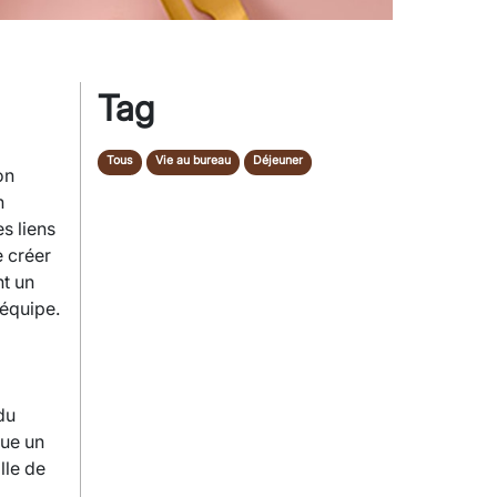
Tag
Tous
Vie au bureau
Déjeuner
on
n
es liens
e créer
nt un
'équipe.
du
oue un
lle de