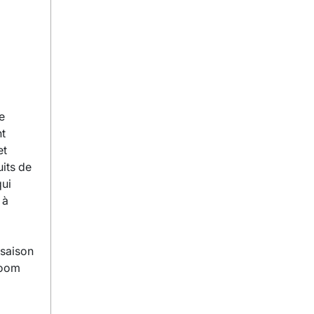
e
nt
et
uits de
qui
 à
 saison
Room