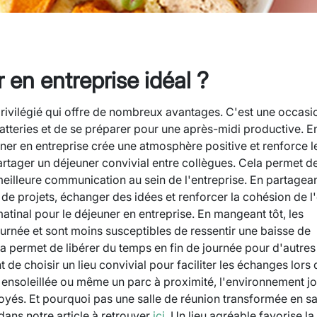
 en entreprise idéal ?
privilégié qui offre de nombreux avantages. C'est une occasi
atteries et de se préparer pour une après-midi productive.
E
jeuner en entreprise crée une atmosphère positive et renforce l
artager un déjeuner convivial entre collègues. Cela permet d
eilleure communication au sein de l'entreprise. En partagea
e projets, échanger des idées et renforcer la cohésion de l
atinal pour le déjeuner en entreprise. En mangeant tôt, les
ournée et sont moins susceptibles de ressentir une baisse de
la permet de libérer du temps en fin de journée pour d'autres
t de choisir un lieu convivial pour faciliter les échanges lors 
e ensoleillée ou même un parc à proximité, l'environnement j
loyés. Et pourquoi pas une salle de réunion transformée en sa
ans notre article à retrouver
ici
. Un lieu agréable favorise la