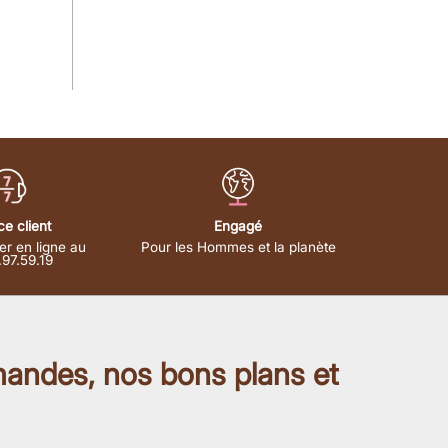
ce client
Engagé
er en ligne au
Pour les Hommes et la planète
.97.59.19
mandes, nos bons plans et