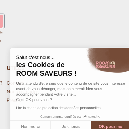
és
s
Salut c'est nous...
les Cookies de
UTILES
ROOM SAVEURS !
 ?
Contact
On a attendu d'être sûrs que le contenu de ce site vous intéresse
avant de vous déranger, mais on aimerait bien vous
Nous rejoindre
accompagner pendant votre visite...
Presse
C'est OK pour vous ?
Lire la charte de protection des données personnelles
Consentements certifiés par
Non merci
Je choisis
OK pour moi