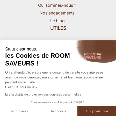
Qui sommes-nous ?
Nos engagements
Le blog
UTILES
Contact
Nous rejoindre
Salut c'est nous...
les Cookies de ROOM
Presse
SAVEURS !
On a attendu d'être sûrs que le contenu de ce site vous intéresse
avant de vous déranger, mais on aimerait bien vous accompagner
pendant votre visite...
C'est OK pour vous ?
MENTIONS LEGALES
Lire la charte de protection des données personnelles
CONDITIONS GENERALES
Consentements certifiés par
DONNEES PERSONNELLES
Non merci
Je choisis
OK pour moi
Copyright 2026, Roomsaveurs