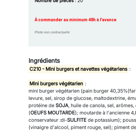
Nombre de pièces
: 20
À commander au minimum 48h à l'avance
Photo non contractuelle
Ingrédients
C210 - Mini burgers et navettes végétariens
:
Mini burgers végétarien
:
mini burger végétarien (pain burger 40,35%(far
levure, sel, sirop de glucose, maltodextrine, ému
protéine de
SOJA
, huile de canola, sel, arômes
(
OEUF
S
MOUTARDE
); moutarde à l'ancienne 4
conservateur :di-
SULFITE
de potassium); pouss
(vinaigre d'alcool, piment rouge, sel); piment 