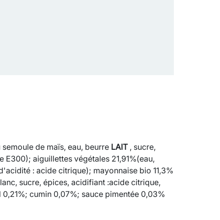
 semoule de maïs, eau, beurre
LAIT
, sucre,
ne E300); aiguillettes végétales 21,91%(eau,
d'acidité : acide citrique); mayonnaise bio 11,3%
blanc, sucre, épices, acidifiant :acide citrique,
el 0,21%; cumin 0,07%; sauce pimentée 0,03%