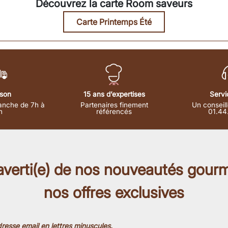
Découvrez la carte Room saveurs
Carte Printemps Été
ison
15 ans d’expertises
Servi
anche de 7h à
Partenaires finement
Un conseill
h
référencés
01.44
 averti(e) de nos nouveautés gour
nos offres exclusives
resse email en lettres minuscules.