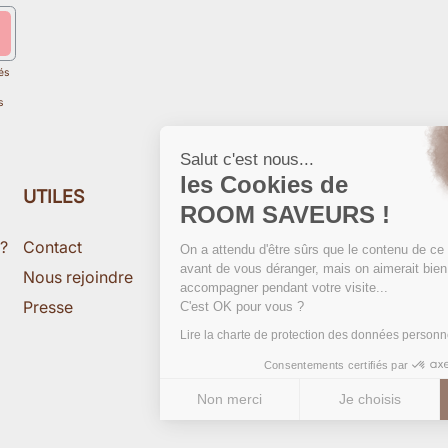
és
s
Salut c'est nous...
les Cookies de
UTILES
ROOM SAVEURS !
 ?
Contact
On a attendu d'être sûrs que le contenu de ce site vous intéresse
avant de vous déranger, mais on aimerait bien vous
Nous rejoindre
accompagner pendant votre visite...
Presse
C'est OK pour vous ?
Lire la charte de protection des données personnelles
Consentements certifiés par
Non merci
Je choisis
OK pour moi
Axeptio consent
Plateforme de Gestion du Consentement : Personnalisez vos 