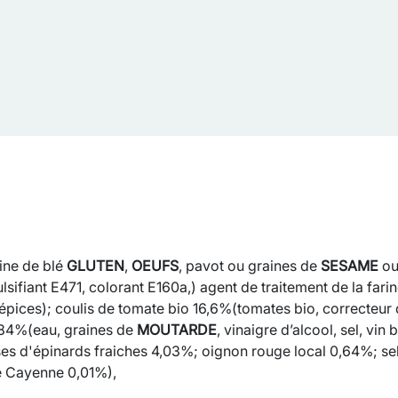
ine de blé
GLUTEN
,
OEUF
S
, pavot ou graines de
SESAME
ou
lsifiant E471, colorant E160a,) agent de traitement de la fari
, épices); coulis de tomate bio 16,6%(tomates bio, correcteur 
,84%(eau, graines de
MOUTARDE
, vinaigre d’alcool, sel, vin 
es d'épinards fraiches 4,03%; oignon rouge local 0,64%; s
de Cayenne 0,01%),