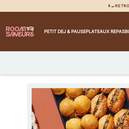
👨‍🍳RET
PETIT DEJ & PAUSE
PLATEAUX REPAS
B