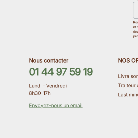
Roo
et 
dés
per
Nous contacter
NOS O
01 44 97 59 19
Livraiso
Traiteur 
Lundi - Vendredi
8h30-17h
Last min
Envoyez-nous un email