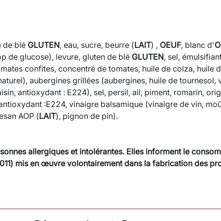
e de blé
GLUTEN
, eau, sucre, beurre (
LAIT
) ,
OEUF
, blanc d'
O
rop de glucose), levure, gluten de blé
GLUTEN
, sel, émulsifia
omates confites, concentré de tomates, huile de colza, huile d
 naturel), aubergines grillées (aubergines, huile de tournesol, 
sin, antioxydant : E224), sel, persil, ail, piment, romarin, or
n, antioxydant :E224, vinaigre balsamique (vinaigre de vin, moû
rmesan AOP (
LAIT
), pignon de pin).
sonnes allergiques et intolérantes. Elles informent le consom
011) mis en œuvre volontairement dans la fabrication des pro