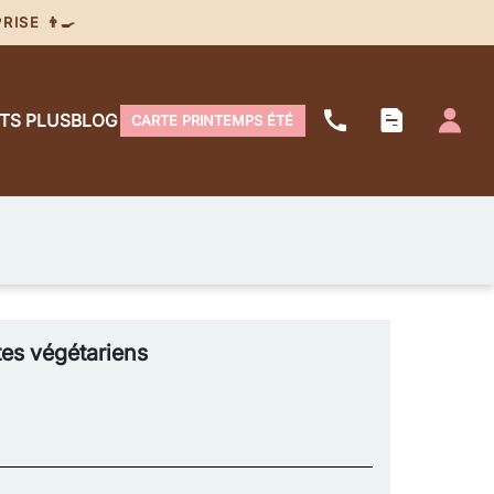
ISE 👨‍🍳
ITS PLUS
BLOG
CARTE PRINTEMPS ÉTÉ
tes végétariens