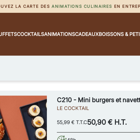
ROUVEZ LA CARTE DES
ANIMATIONS CULINAIRES
EN ENTREPR
UFFETS
COCKTAILS
ANIMATIONS
CADEAUX
BOISSONS & PET
C210 - Mini burgers et navet
LE COCKTAIL
50,90 € H.T.
55,99 € T.T.C