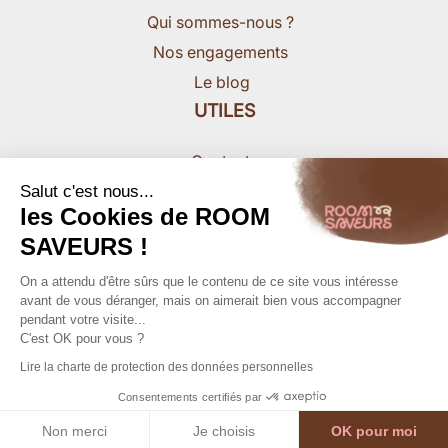
Qui sommes-nous ?
Nos engagements
Le blog
UTILES
Contact
Nous rejoindre
Salut c'est nous...
les Cookies de ROOM
Presse
SAVEURS !
On a attendu d'être sûrs que le contenu de ce site vous intéresse
avant de vous déranger, mais on aimerait bien vous accompagner
pendant votre visite...
C'est OK pour vous ?
MENTIONS LEGALES
Lire la charte de protection des données personnelles
8,50€ HT
8,97€ TTC
CONDITIONS GENERALES
Consentements certifiés par
DONNEES PERSONNELLES
Ajouter au panier
Copyright 2026, Roomsaveurs
Non merci
Je choisis
OK pour moi