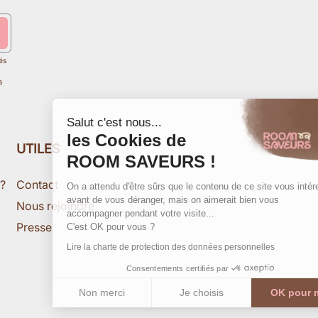
és
s
Salut c'est nous...
les Cookies de
UTILES
ROOM SAVEURS !
 ?
Contact
On a attendu d'être sûrs que le contenu de ce site vous intéresse
avant de vous déranger, mais on aimerait bien vous
Nous rejoindre
accompagner pendant votre visite...
Presse
C'est OK pour vous ?
Lire la charte de protection des données personnelles
Consentements certifiés par
Non merci
Je choisis
OK pour moi
Axeptio consent
Plateforme de Gestion du Consentement : Personnalisez vos 