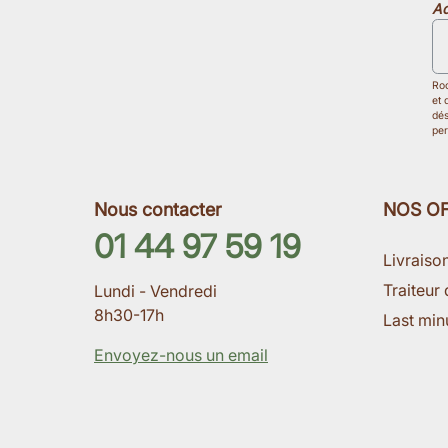
Ad
Roo
et 
dés
per
Nous contacter
NOS O
01 44 97 59 19
Livraiso
Traiteur 
Lundi - Vendredi
8h30-17h
Last min
Envoyez-nous un email