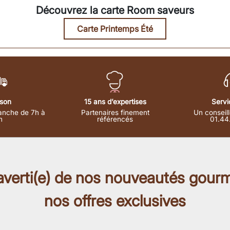
Découvrez la carte Room saveurs
Carte Printemps Été
ison
15 ans d’expertises
Servi
anche de 7h à
Partenaires finement
Un conseill
h
référencés
01.44
 averti(e) de nos nouveautés gour
nos offres exclusives