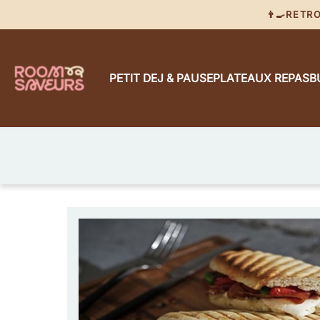
👨‍🍳RET
PETIT DEJ & PAUSE
PLATEAUX REPAS
B