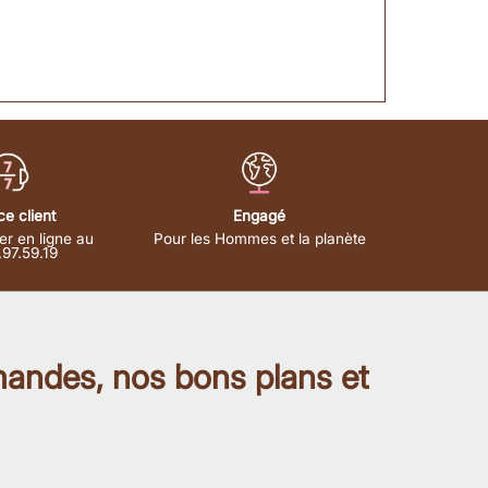
ce client
Engagé
er en ligne au
Pour les Hommes et la planète
.97.59.19
mandes, nos bons plans et