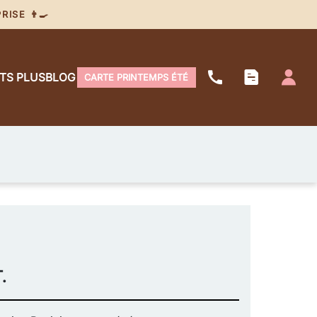
ISE 👨‍🍳
ITS PLUS
BLOG
CARTE PRINTEMPS ÉTÉ
.