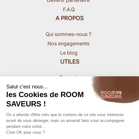
Devenir partenaire
F.A.Q
A PROPOS
Qui sommes-nous ?
Nos engagements
Le blog
UTILES
Contact
Nous rejoindre
Salut c'est nous...
les Cookies de ROOM
Presse
SAVEURS !
On a attendu d'être sûrs que le contenu de ce site vous intéresse
avant de vous déranger, mais on aimerait bien vous accompagner
pendant votre visite...
C'est OK pour vous ?