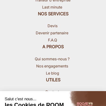
Last minute
NOS SERVICES
Devis
Devenir partenaire
F.A.Q
A PROPOS
Qui sommes-nous ?
Nos engagements
Le blog
UTILES
Contact
Nous rejoindre
Salut c'est nous...
les Cookies de ROOM