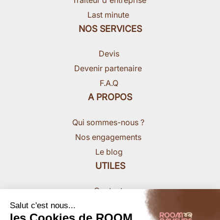
Last minute
NOS SERVICES
Devis
Devenir partenaire
F.A.Q
A PROPOS
Qui sommes-nous ?
Nos engagements
Le blog
UTILES
Contact
Nous rejoindre
Salut c'est nous...
les Cookies de ROOM